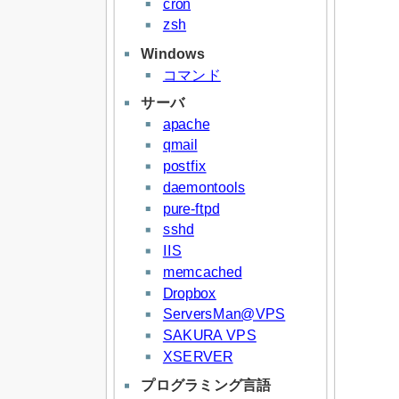
cron
zsh
Windows
コマンド
サーバ
apache
qmail
postfix
daemontools
pure-ftpd
sshd
IIS
memcached
Dropbox
ServersMan@VPS
SAKURA VPS
XSERVER
プログラミング言語