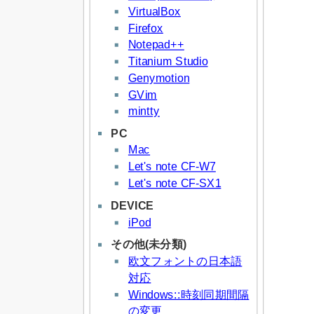
VirtualBox
Firefox
Notepad++
Titanium Studio
Genymotion
GVim
mintty
PC
Mac
Let's note CF-W7
Let's note CF-SX1
DEVICE
iPod
その他(未分類)
欧文フォントの日本語
対応
Windows::時刻同期間隔
の変更