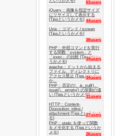
というかメモ]
63users
jQuery :: 画像を指定サイズ
にリサイズして表示する
[Tipsというかメモ]
44users
Unix :: コマンド / screen
[Tipsというかメモ]
39users
PHP :: 外部コマンドを実行
する関数「system」と
「exec」の比較 [Tipsとい
34users
うかメモ]
apache :: ドットから始まる
ファイル、ディレクトリに
アクセス禁止 [Tipsという
34users
か...
PHP :: 否定の!、is_null()、
isset()、empty() の挙動の違
い [Tipsというかメモ]
31users
HTTP :: Content-
Disposition: inline /
attachment [Tipsというかメ
27users
モ]
PHP :: static を使って関数
をメモ化する [Tipsというか
メモ]
26users