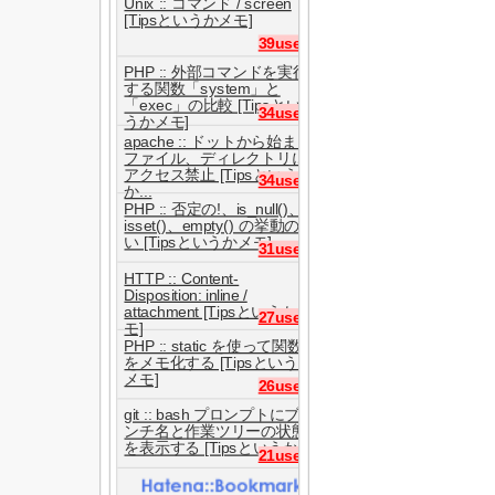
Unix :: コマンド / screen
[Tipsというかメモ]
39users
PHP :: 外部コマンドを実行
する関数「system」と
「exec」の比較 [Tipsとい
34users
うかメモ]
apache :: ドットから始まる
ファイル、ディレクトリに
アクセス禁止 [Tipsという
34users
か...
PHP :: 否定の!、is_null()、
isset()、empty() の挙動の違
い [Tipsというかメモ]
31users
HTTP :: Content-
Disposition: inline /
attachment [Tipsというかメ
27users
モ]
PHP :: static を使って関数
をメモ化する [Tipsというか
メモ]
26users
git :: bash プロンプトにブラ
ンチ名と作業ツリーの状態
を表示する [Tipsというか...
21users