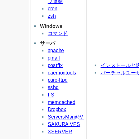
プ連結
cron
zsh
Windows
コマンド
サーバ
apache
qmail
postfix
インストールと
daemontools
バーチャルユー
pure-ftpd
sshd
IIS
memcached
Dropbox
ServersMan@VPS
SAKURA VPS
XSERVER