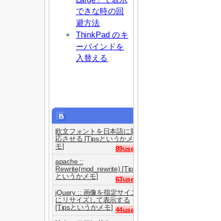
できな時の回
避方法
ThinkPad のキ
ーバインドを
入替える
欧文フォントを日本語に対
応させる [Tipsというかメ
モ]
89users
apache ::
Rewrite(mod_rewrite) [Tips
というかメモ]
63users
jQuery :: 画像を指定サイズ
にリサイズして表示する
[Tipsというかメモ]
44users