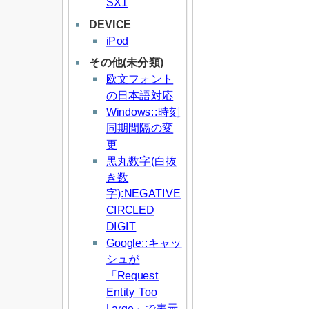
SX1
DEVICE
iPod
その他(未分類)
欧文フォント
の日本語対応
Windows::時刻
同期間隔の変
更
黒丸数字(白抜
き数
字):NEGATIVE
CIRCLED
DIGIT
Google::キャッ
シュが
「Request
Entity Too
Large」で表示