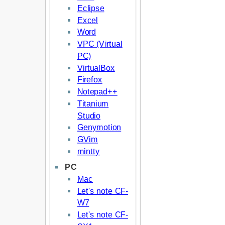
Eclipse
Excel
Word
VPC (Virtual
PC)
VirtualBox
Firefox
Notepad++
Titanium
Studio
Genymotion
GVim
mintty
PC
Mac
Let's note CF-
W7
Let's note CF-