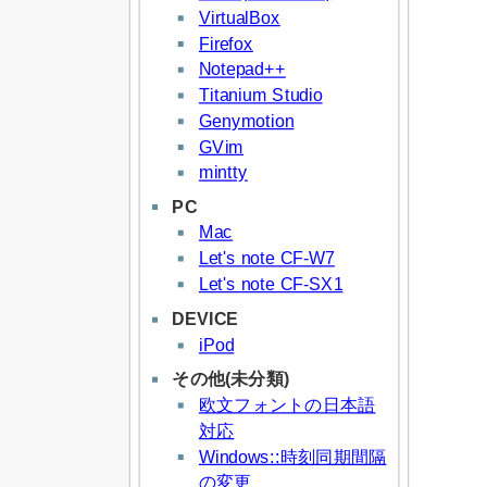
VirtualBox
Firefox
Notepad++
Titanium Studio
Genymotion
GVim
mintty
PC
Mac
Let's note CF-W7
Let's note CF-SX1
DEVICE
iPod
その他(未分類)
欧文フォントの日本語
対応
Windows::時刻同期間隔
の変更