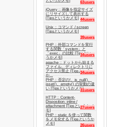
というかメモ]
63users
jQuery :: 画像を指定サイズ
にリサイズして表示する
[Tipsというかメモ]
44users
Unix :: コマンド / screen
[Tipsというかメモ]
39users
PHP :: 外部コマンドを実行
する関数「system」と
「exec」の比較 [Tipsとい
34users
うかメモ]
apache :: ドットから始まる
ファイル、ディレクトリに
アクセス禁止 [Tipsという
34users
か...
PHP :: 否定の!、is_null()、
isset()、empty() の挙動の違
い [Tipsというかメモ]
31users
HTTP :: Content-
Disposition: inline /
attachment [Tipsというかメ
27users
モ]
PHP :: static を使って関数
をメモ化する [Tipsというか
メモ]
26users