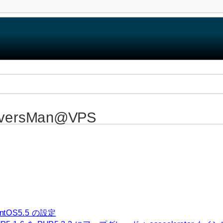
rversMan@VPS
ntOS5.5 の設定