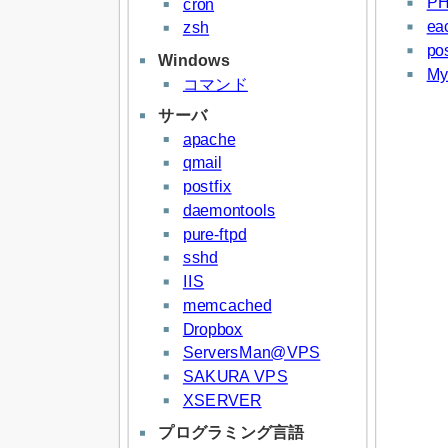
PH
cron
ea
zsh
p
Windows
M
コマンド
サーバ
apache
qmail
postfix
daemontools
pure-ftpd
sshd
IIS
memcached
Dropbox
ServersMan@VPS
SAKURA VPS
XSERVER
プログラミング言語