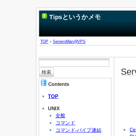
Tipsというかメモ
TOP
»
ServersMan@VPS
Se
Contents
TOP
UNIX
全般
コマンド
Ce
コマンド-パイプ連結