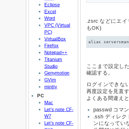
Eclipse
Excel
Word
.zsrc などに
VPC (Virtual
もOK)
PC)
VirtualBox
Firefox
Notepad++
Titanium
ここまで設定したら
Studio
確認する。
Genymotion
GVim
ログインできな
mintty
再度設定を見直
PC
よくある間違え
Mac
Let's note CF-
passwd 
W7
.ssh ディレクト
Let's note CF-
ンになってい