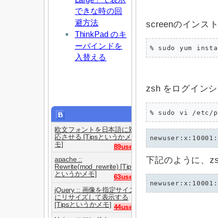
できな時の回
避方法
screenのインス
ThinkPad のキ
ーバインドを
% sudo yum insta
入替える
zsh をログイン
% sudo vi /etc/p
欧文フォントを日本語に対
応させる [Tipsというかメ
モ]
89users
下記のように、zs
apache ::
Rewrite(mod_rewrite) [Tips
というかメモ]
63users
jQuery :: 画像を指定サイズ
にリサイズして表示する
[Tipsというかメモ]
44users