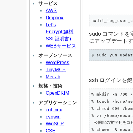
サービス
AWS
Dropbox
audit_log_user_c
Let’s
Encrypt(無料
sudo コマンド
SSL証明書)
にアップデート
WEBサービス
オープンソース
WordPress
TinyMCE
Mecab
ssh ログインを
規格・技術
OpenDKIM
% mkdir -m 700 /
% touch /home/ne
アプリケーション
% chmod 600 /hom
coLinux
% vi /home/newus
cygwin
 公開鍵の文字列をコピ
WinSCP
% chown -R newus
CSE