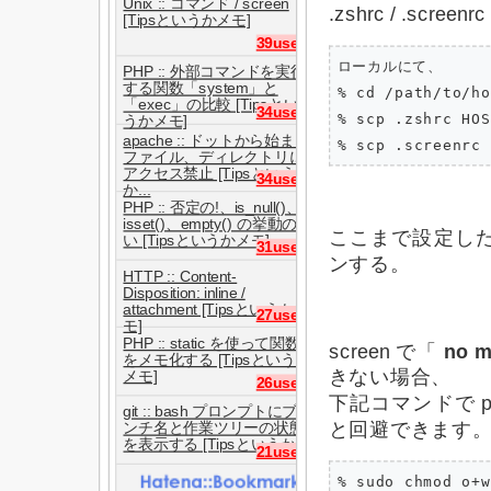
Unix :: コマンド / screen
.zshrc / .scree
[Tipsというかメモ]
39users
ローカルにて、

PHP :: 外部コマンドを実行
する関数「system」と
% cd /path/to/ho
「exec」の比較 [Tipsとい
34users
% scp .zshrc HOS
うかメモ]
apache :: ドットから始まる
% scp .screenrc 
ファイル、ディレクトリに
アクセス禁止 [Tipsという
34users
か...
PHP :: 否定の!、is_null()、
isset()、empty() の挙動の違
ここまで設定したら
い [Tipsというかメモ]
31users
ンする。
HTTP :: Content-
Disposition: inline /
attachment [Tipsというかメ
27users
モ]
PHP :: static を使って関数
screen で「
no m
をメモ化する [Tipsというか
きない場合、
メモ]
26users
下記コマンドで p
git :: bash プロンプトにブラ
と回避できます
ンチ名と作業ツリーの状態
を表示する [Tipsというか...
21users
% sudo chmod o+w