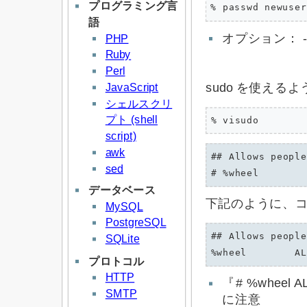
プログラミング言
% passwd newuser
語
オプション： -u
PHP
Ruby
Perl
JavaScript
sudo を使えるよ
シェルスクリ
プト (shell
% visudo
script)
awk
## Allows people
sed
データベース
下記のように、
MySQL
PostgreSQL
## Allows people
SQLite
プロトコル
HTTP
『# %wheel
SMTP
に注意