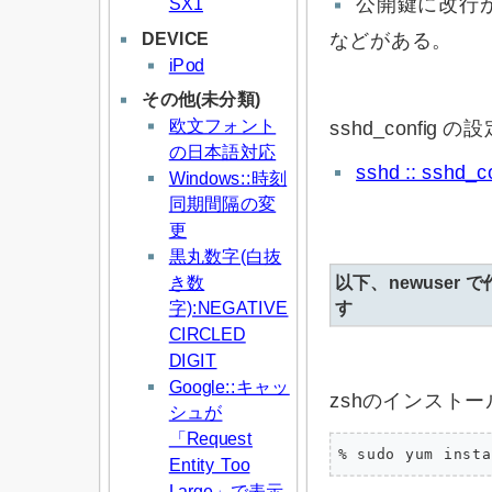
SX1
公開鍵に改行
DEVICE
などがある。
iPod
その他(未分類)
欧文フォント
sshd_config 
の日本語対応
sshd :: sshd
Windows::時刻
同期間隔の変
更
黒丸数字(白抜
き数
以下、newuser
字):NEGATIVE
す
CIRCLED
DIGIT
Google::キャッ
zshのインストー
シュが
「Request
% sudo yum insta
Entity Too
Large」で表示