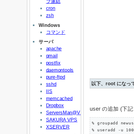
プ連結
cron
zsh
Windows
コマンド
サーバ
apache
qmail
postfix
daemontools
pure-ftpd
以下、root にな
sshd
IIS
memcached
Dropbox
user の追加 (
ServersMan@VPS
SAKURA VPS
% groupadd newus
XSERVER
% useradd -u 100