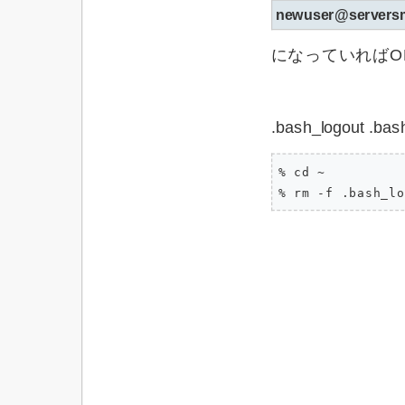
newuser@servers
になっていればO
.bash_logout .
% cd ~

% rm -f .bash_lo