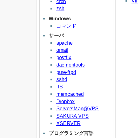
Vi
cron
zsh
Windows
コマンド
サーバ
apache
qmail
postfix
daemontools
pure-ftpd
sshd
IIS
memcached
Dropbox
ServersMan@VPS
SAKURA VPS
XSERVER
プログラミング言語