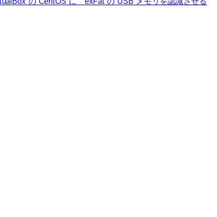
rtualBox の CentOS に exFat の USB メモリを認識させる