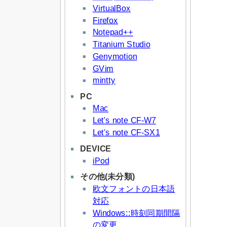
VirtualBox
Firefox
Notepad++
Titanium Studio
Genymotion
GVim
mintty
PC
Mac
Let's note CF-W7
Let's note CF-SX1
DEVICE
iPod
その他(未分類)
欧文フォントの日本語
対応
Windows::時刻同期間隔
の変更