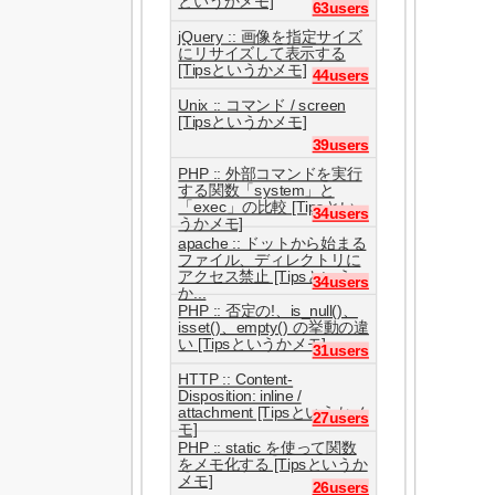
というかメモ]
63users
jQuery :: 画像を指定サイズ
にリサイズして表示する
[Tipsというかメモ]
44users
Unix :: コマンド / screen
[Tipsというかメモ]
39users
PHP :: 外部コマンドを実行
する関数「system」と
「exec」の比較 [Tipsとい
34users
うかメモ]
apache :: ドットから始まる
ファイル、ディレクトリに
アクセス禁止 [Tipsという
34users
か...
PHP :: 否定の!、is_null()、
isset()、empty() の挙動の違
い [Tipsというかメモ]
31users
HTTP :: Content-
Disposition: inline /
attachment [Tipsというかメ
27users
モ]
PHP :: static を使って関数
をメモ化する [Tipsというか
メモ]
26users