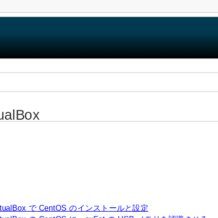
tualBox
irtualBox で CentOS のインストールと設定