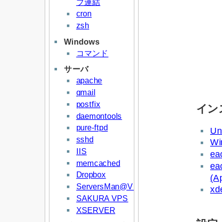
プ連結
cron
zsh
Windows
コマンド
サーバ
apache
qmail
postfix
イン
daemontools
pure-ftpd
Un
sshd
Wi
IIS
e
memcached
e
Dropbox
(A
ServersMan@VPS
x
SAKURA VPS
XSERVER