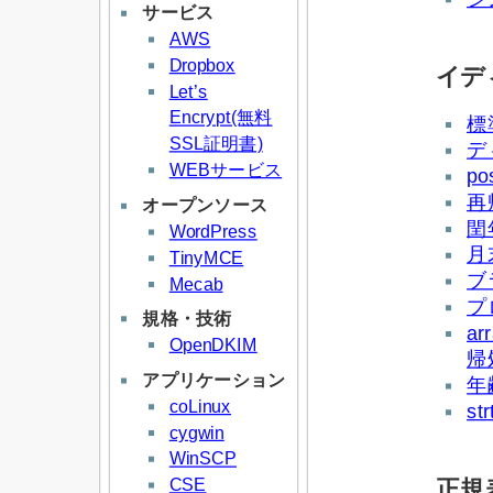
サービス
AWS
Dropbox
イデ
Let’s
Encrypt(無料
標
SSL証明書)
デ
WEBサービス
p
再
オープンソース
閏
WordPress
月
TinyMCE
ブ
Mecab
プ
規格・技術
ar
OpenDKIM
帰
アプリケーション
年
coLinux
s
cygwin
WinSCP
CSE
正規