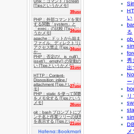
Unix :: コマンド / screen
Si
[Tipsというかメモ]
H
39users
い
PHP :: 外部コマンドを実行
ba
する関数「system」と
「exec」の比較 [Tipsとい
34users
る
うかメモ]
apache :: ドットから始まる
o
ファイル、ディレクトリに
si
アクセス禁止 [Tipsという
34users
か...
fo
PHP :: 否定の!、is_null()、
秀
isset()、empty() の挙動の違
い [Tipsというかメモ]
出
31users
N
HTTP :: Content-
Disposition: inline /
ー
attachment [Tipsというかメ
27users
b
モ]
PHP :: static を使って関数
リ
をメモ化する [Tipsというか
s
メモ]
26users
s
git :: bash プロンプトにブラ
si
ンチ名と作業ツリーの状態
を表示する [Tipsというか...
21users
DB
メ