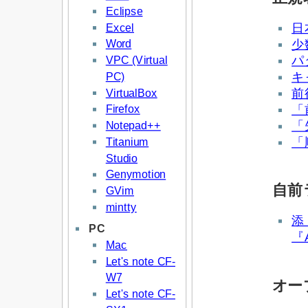
Eclipse
Excel
日
Word
少
VPC (Virtual
パ
PC)
キ
VirtualBox
前
Firefox
「
Notepad++
「
Titanium
「
Studio
Genymotion
自前
GVim
mintty
PC
『A
Mac
Let's note CF-
W7
オー
Let's note CF-