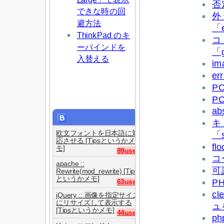
否定
できな時の回
外
避方法
「
ThinkPad のキ
コ
ーバインドを
「g
入替える
im
e
P
P
a
欧文フォントを日本語に対
「s
応させる [Tipsというかメ
f
モ]
89users
コ
apache ::
可
Rewrite(mod_rewrite) [Tips
というかメモ]
P
63users
c
jQuery :: 画像を指定サイズ
にリサイズして表示する
ュ
[Tipsというかメモ]
44users
ph