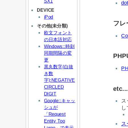
SX1
do
DEVICE
iPod
フレ
その他(未分類)
欧文フォント
Co
の日本語対応
Windows::時刻
同期間隔の変
PHPU
更
黒丸数字(白抜
P
き数
字):NEGATIVE
CIRCLED
etc...
DIGIT
Google::キャッ
ス
シュが
し
「Request
Entity Too
ス
Large」で表示