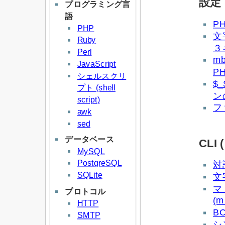
設定
プログラミング言
語
P
PHP
文
Ruby
３
Perl
mb
JavaScript
PH
シェルスクリ
$
プト (shell
ン
script)
フ
awk
sed
データベース
CL
MySQL
PostgreSQL
対
SQLite
文
プロトコル
(m
HTTP
B
SMTP
シ