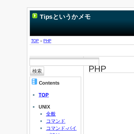
Tipsというかメモ
TOP
»
PHP
PHP
Contents
TOP
UNIX
全般
コマンド
コマンド-パイ