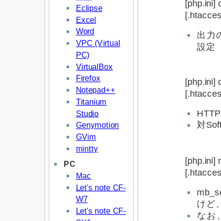
[php.ini
Eclipse
[.htacce
Excel
Word
出力の
VPC (Virtual
設定
PC)
VirtualBox
Firefox
[php.ini]
Notepad++
[.htacce
Titanium
HTTP
Studio
対So
Genymotion
GVim
mintty
[php.ini
PC
[.htacce
Mac
Let's note CF-
mb_
W7
けど
Let's note CF-
なお、「