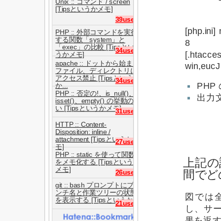
Unix :: コマンド / screen
[Tipsというかメモ]
39users
[php.ini
PHP :: 外部コマンドを実行
する関数「system」と
8
「exec」の比較 [Tipsとい
34users
[.htacc
うかメモ]
apache :: ドットから始まる
win,euc
ファイル、ディレクトリに
アクセス禁止 [Tipsという
34users
PH
か...
PHP :: 否定の!、is_null()、
出力
isset()、empty() の挙動の違
い [Tipsというかメモ]
31users
HTTP :: Content-
Disposition: inline /
attachment [Tipsというかメ
27users
モ]
PHP :: static を使って関数
上記の
をメモ化する [Tipsというか
メモ]
間でど
26users
git :: bash プロンプトにブラ
ンチ名と作業ツリーの状態
図では
を表示する [Tipsというか...
21users
し、サー
果を返