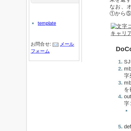
なお、オ
①から⑤
template
お問合せ:
メール
Do
フォーム
S
mb
字
m
を
ou
字
de