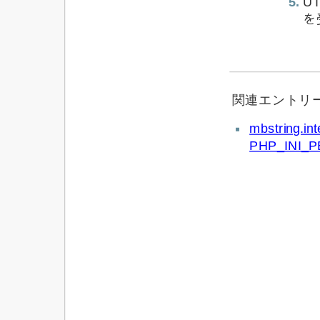
U
を
関連エントリ
mbstring.
PHP_INI_P