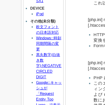
SX1
これ
DEVICE
iPod
[php.ini]
その他(未分類)
[.htacce
欧文フォント
の日本語対応
HT
Windows::時刻
変換
同期間隔の変
Fo
更
黒丸数字(白抜
き数
[php.ini
字):NEGATIVE
[.htacce
CIRCLED
DIGIT
PH
Google::キャッ
この
シュが
ィン
「Request
よび 
Entity Too
数に
Large」で表示