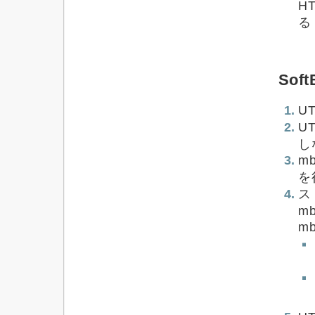
H
る
Sof
U
U
し
m
を
m
m