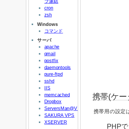
プ連結
cron
zsh
Windows
コマンド
サーバ
apache
qmail
postfix
daemontools
pure-ftpd
sshd
IIS
memcached
携帯(ケ
Dropbox
ServersMan@VPS
携帯用の設定
SAKURA VPS
XSERVER
PHP