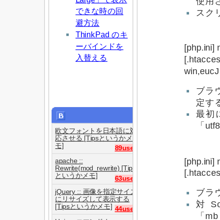
使用
できな時の回
スク
避方法
ThinkPad のキ
ーバインドを
[php.ini
入替える
[.htacce
win,eucJ
ブラ
定す
最初
「ut
欧文フォントを日本語に対
応させる [Tipsというかメ
モ]
89users
[php.ini]
apache ::
Rewrite(mod_rewrite) [Tips
[.htacce
というかメモ]
63users
jQuery :: 画像を指定サイズ
ブラウ
にリサイズして表示する
対S
[Tipsというかメモ]
44users
「mb_