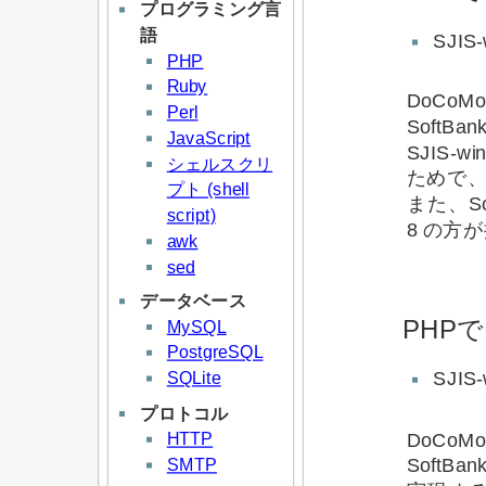
プログラミング言
語
SJIS-
PHP
Ruby
DoCoMo
Perl
SoftB
JavaScript
SJIS
シェルスクリ
ためで
プト (shell
また、So
script)
8 の方
awk
sed
データベース
PHP
MySQL
PostgreSQL
SQLite
SJIS-
プロトコル
HTTP
DoCoM
SMTP
SoftB