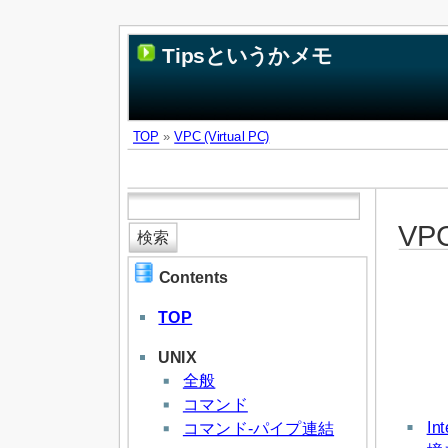
Tipsというかメモ
TOP
»
VPC (Virtual PC)
VPC
Contents
TOP
UNIX
全般
コマンド
In
コマンド-パイプ連結