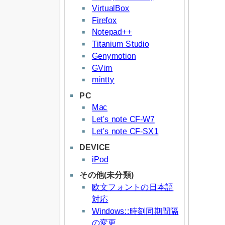
VirtualBox
Firefox
Notepad++
Titanium Studio
Genymotion
GVim
mintty
PC
Mac
Let's note CF-W7
Let's note CF-SX1
DEVICE
iPod
その他(未分類)
欧文フォントの日本語
対応
Windows::時刻同期間隔
の変更