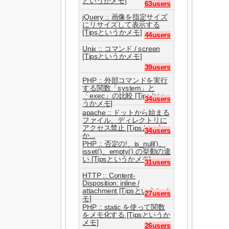
というかメモ]
63users
jQuery :: 画像を指定サイズ
にリサイズして表示する
[Tipsというかメモ]
44users
Unix :: コマンド / screen
[Tipsというかメモ]
39users
PHP :: 外部コマンドを実行
する関数「system」と
「exec」の比較 [Tipsとい
34users
うかメモ]
apache :: ドットから始まる
ファイル、ディレクトリに
アクセス禁止 [Tipsという
34users
か...
PHP :: 否定の!、is_null()、
isset()、empty() の挙動の違
い [Tipsというかメモ]
31users
HTTP :: Content-
Disposition: inline /
attachment [Tipsというかメ
27users
モ]
PHP :: static を使って関数
をメモ化する [Tipsというか
メモ]
26users