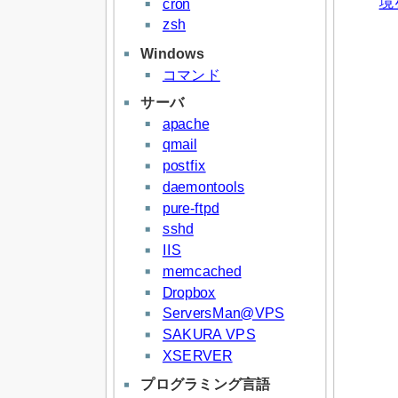
境
cron
zsh
Windows
コマンド
サーバ
apache
qmail
postfix
daemontools
pure-ftpd
sshd
IIS
memcached
Dropbox
ServersMan@VPS
SAKURA VPS
XSERVER
プログラミング言語