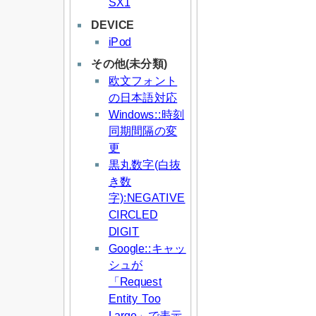
SX1
DEVICE
iPod
その他(未分類)
欧文フォント
の日本語対応
Windows::時刻
同期間隔の変
更
黒丸数字(白抜
き数
字):NEGATIVE
CIRCLED
DIGIT
Google::キャッ
シュが
「Request
Entity Too
Large」で表示