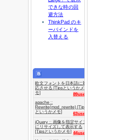
できな時の回
避方法
ThinkPad のキ
ーバインドを
入替える
欧文フォントを日本語に対
応させる [Tipsというかメ
モ]
89users
apache ::
Rewrite(mod_rewrite) [Tips
というかメモ]
63users
jQuery :: 画像を指定サイズ
にリサイズして表示する
[Tipsというかメモ]
44users