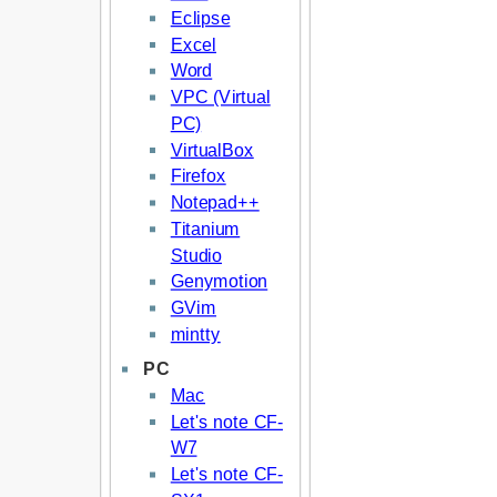
Eclipse
Excel
Word
VPC (Virtual
PC)
VirtualBox
Firefox
Notepad++
Titanium
Studio
Genymotion
GVim
mintty
PC
Mac
Let's note CF-
W7
Let's note CF-