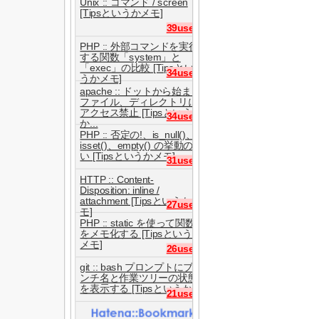
Unix :: コマンド / screen
[Tipsというかメモ]
39users
PHP :: 外部コマンドを実行
する関数「system」と
「exec」の比較 [Tipsとい
34users
うかメモ]
apache :: ドットから始まる
ファイル、ディレクトリに
アクセス禁止 [Tipsという
34users
か...
PHP :: 否定の!、is_null()、
isset()、empty() の挙動の違
い [Tipsというかメモ]
31users
HTTP :: Content-
Disposition: inline /
attachment [Tipsというかメ
27users
モ]
PHP :: static を使って関数
をメモ化する [Tipsというか
メモ]
26users
git :: bash プロンプトにブラ
ンチ名と作業ツリーの状態
を表示する [Tipsというか...
21users