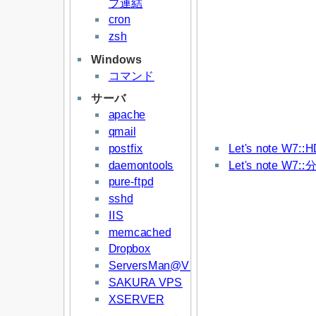
プ連結
cron
zsh
Windows
コマンド
サーバ
apache
qmail
postfix
Let's note W7
daemontools
Let's note W
pure-ftpd
sshd
IIS
memcached
Dropbox
ServersMan@VPS
SAKURA VPS
XSERVER