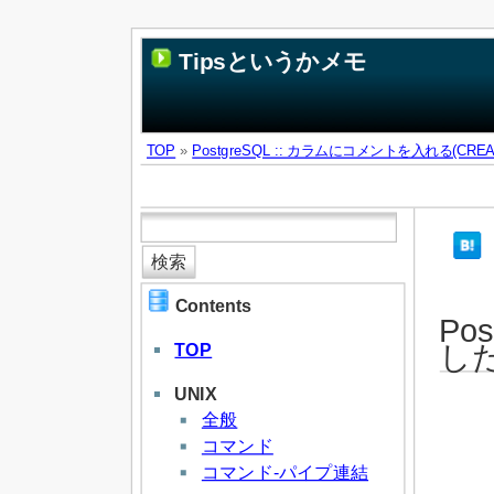
Tipsというかメモ
TOP
»
PostgreSQL :: カラムにコメントを入れる(CREA
Contents
Po
した
TOP
UNIX
全般
コマンド
コマンド-パイプ連結