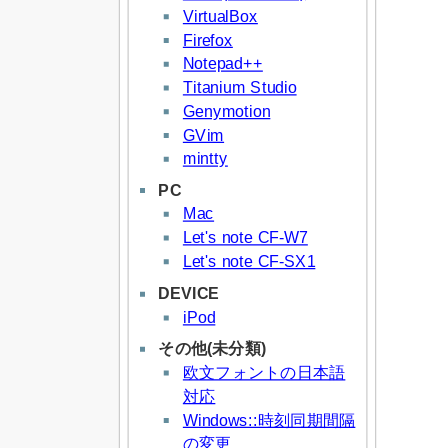
VirtualBox
Firefox
Notepad++
Titanium Studio
Genymotion
GVim
mintty
PC
Mac
Let's note CF-W7
Let's note CF-SX1
DEVICE
iPod
その他(未分類)
欧文フォントの日本語
対応
Windows::時刻同期間隔
の変更