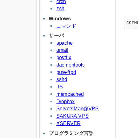
cron
zsh
Windows
COM
コマンド
サーバ
apache
qmail
postfix
daemontools
pure-ftpd
sshd
IIS
memcached
Dropbox
ServersMan@VPS
SAKURA VPS
XSERVER
プログラミング言語