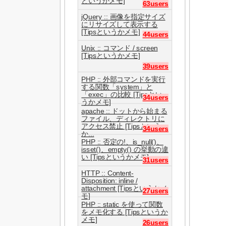
というかメモ]
63users
jQuery :: 画像を指定サイズ
にリサイズして表示する
[Tipsというかメモ]
44users
Unix :: コマンド / screen
[Tipsというかメモ]
39users
PHP :: 外部コマンドを実行
する関数「system」と
「exec」の比較 [Tipsとい
34users
うかメモ]
apache :: ドットから始まる
ファイル、ディレクトリに
アクセス禁止 [Tipsという
34users
か...
PHP :: 否定の!、is_null()、
isset()、empty() の挙動の違
い [Tipsというかメモ]
31users
HTTP :: Content-
Disposition: inline /
attachment [Tipsというかメ
27users
モ]
PHP :: static を使って関数
をメモ化する [Tipsというか
メモ]
26users