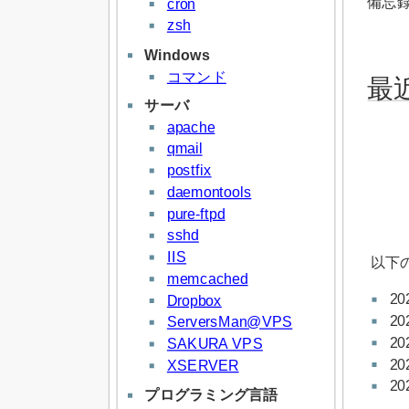
備忘録
cron
zsh
Windows
コマンド
最
サーバ
apache
qmail
postfix
daemontools
pure-ftpd
sshd
IIS
以下
memcached
20
Dropbox
20
ServersMan@VPS
20
SAKURA VPS
20
XSERVER
20
プログラミング言語