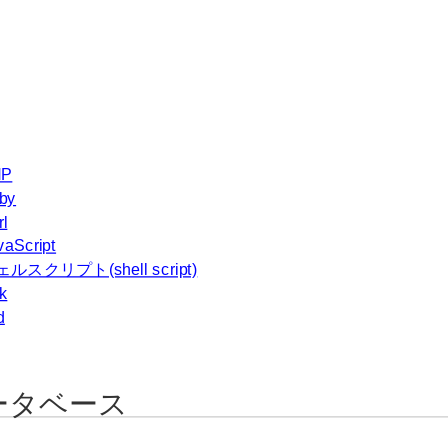
HP
by
rl
vaScript
ルスクリプト(shell script)
k
d
ータベース