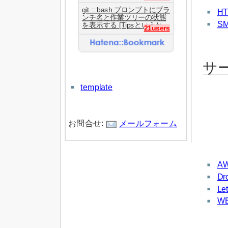
git :: bash プロンプトにブラ
HT
ンチ名と作業ツリーの状態
S
を表示する [Tipsというか...
21users
サ
template
お問合せ:
メールフォーム
A
Dr
Le
W