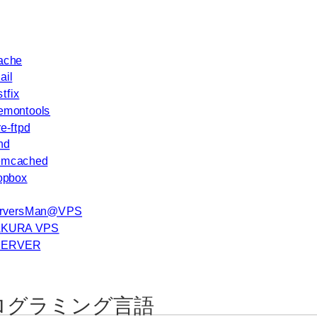
ache
ail
tfix
emontools
e-ftpd
hd
mcached
opbox
rversMan@VPS
KURA VPS
SERVER
ログラミング言語