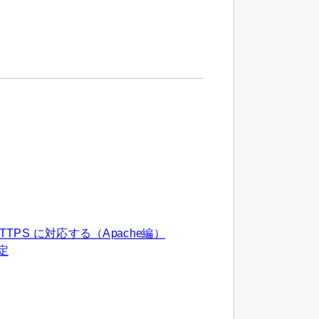
HTTPS に対応する（Apache編）
定