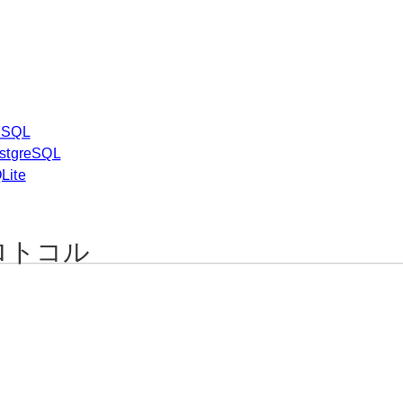
ySQL
stgreSQL
Lite
ロトコル