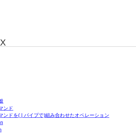
IX
般
マンド
マンドを( | パイプで)組み合わせたオペレーション
on
h