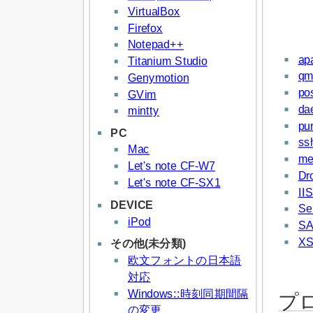
VirtualBox
Firefox
Notepad++
ap
Titanium Studio
qm
Genymotion
pos
GVim
da
mintty
pur
PC
ss
Mac
me
Let's note CF-W7
Dr
Let's note CF-SX1
IIS
DEVICE
Se
iPod
SA
X
その他(未分類)
欧文フォントの日本語
対応
Windows::時刻同期間隔
プ
の変更