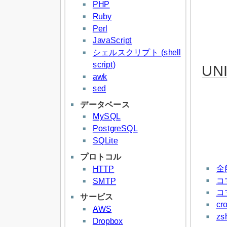
PHP
Ruby
Perl
JavaScript
シェルスクリプト (shell
script)
UN
awk
sed
データベース
MySQL
PostgreSQL
SQLite
プロトコル
全
HTTP
コ
SMTP
コ
サービス
cr
AWS
zs
Dropbox