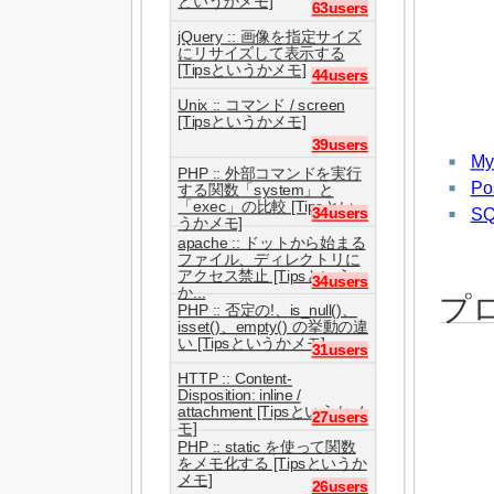
というかメモ]
63users
jQuery :: 画像を指定サイズ
にリサイズして表示する
[Tipsというかメモ]
44users
Unix :: コマンド / screen
[Tipsというかメモ]
39users
M
PHP :: 外部コマンドを実行
Po
する関数「system」と
「exec」の比較 [Tipsとい
SQ
34users
うかメモ]
apache :: ドットから始まる
ファイル、ディレクトリに
アクセス禁止 [Tipsという
34users
か...
プ
PHP :: 否定の!、is_null()、
isset()、empty() の挙動の違
い [Tipsというかメモ]
31users
HTTP :: Content-
Disposition: inline /
attachment [Tipsというかメ
27users
モ]
PHP :: static を使って関数
をメモ化する [Tipsというか
メモ]
26users