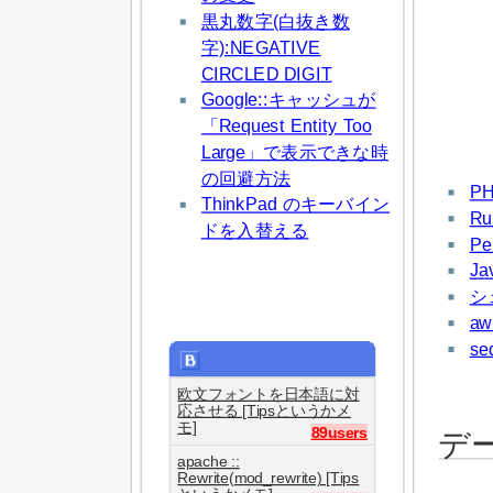
黒丸数字(白抜き数
字):NEGATIVE
CIRCLED DIGIT
Google::キャッシュが
「Request Entity Too
Large」で表示できな時
の回避方法
P
ThinkPad のキーバイン
Ru
ドを入替える
Pe
Ja
シェ
aw
se
欧文フォントを日本語に対
応させる [Tipsというかメ
モ]
89users
デ
apache ::
Rewrite(mod_rewrite) [Tips