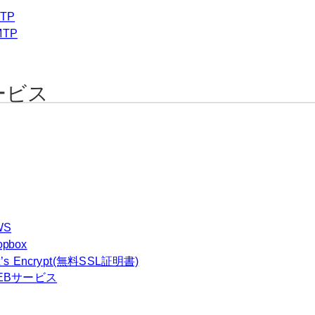
TP
MTP
ービス
WS
opbox
t’s Encrypt(無料SSL証明書)
EBサービス