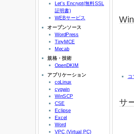
Let’s Encrypt(無料SSL
証明書)
Wi
WEBサービス
オープンソース
WordPress
TinyMCE
Mecab
規格・技術
OpenDKIM
アプリケーション
コ
coLinux
cygwin
WinSCP
サ
CSE
Eclipse
Excel
Word
VPC (Virtual PC)