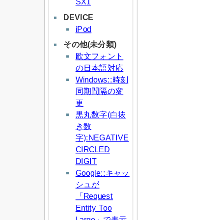
SX1
DEVICE
iPod
その他(未分類)
欧文フォント
の日本語対応
Windows::時刻
同期間隔の変
更
黒丸数字(白抜
き数
字):NEGATIVE
CIRCLED
DIGIT
Google::キャッ
シュが
「Request
Entity Too
Large」で表示