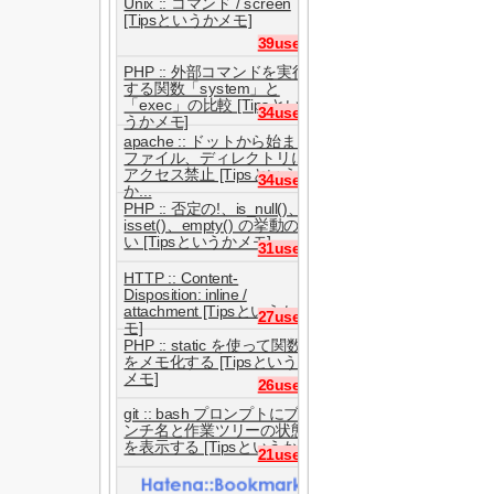
Unix :: コマンド / screen
[Tipsというかメモ]
39users
PHP :: 外部コマンドを実行
する関数「system」と
「exec」の比較 [Tipsとい
34users
うかメモ]
apache :: ドットから始まる
ファイル、ディレクトリに
アクセス禁止 [Tipsという
34users
か...
PHP :: 否定の!、is_null()、
isset()、empty() の挙動の違
い [Tipsというかメモ]
31users
HTTP :: Content-
Disposition: inline /
attachment [Tipsというかメ
27users
モ]
PHP :: static を使って関数
をメモ化する [Tipsというか
メモ]
26users
git :: bash プロンプトにブラ
ンチ名と作業ツリーの状態
を表示する [Tipsというか...
21users