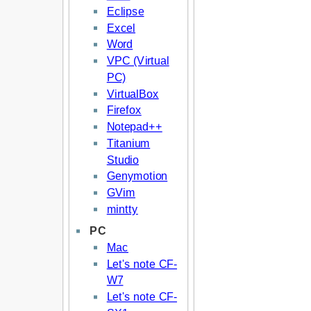
Eclipse
Excel
Word
VPC (Virtual
PC)
VirtualBox
Firefox
Notepad++
Titanium
Studio
Genymotion
GVim
mintty
PC
Mac
Let's note CF-
W7
Let's note CF-