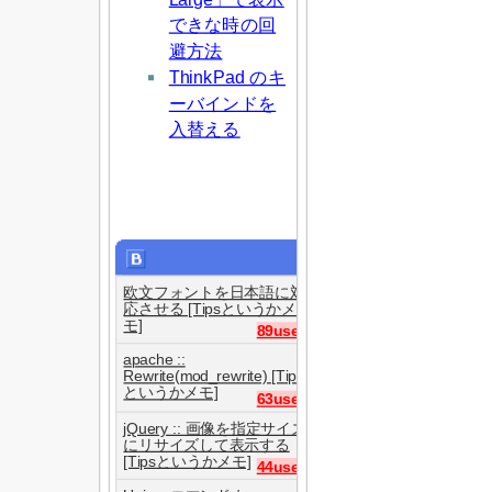
できな時の回
避方法
ThinkPad のキ
ーバインドを
入替える
欧文フォントを日本語に対
応させる [Tipsというかメ
モ]
89users
apache ::
Rewrite(mod_rewrite) [Tips
というかメモ]
63users
jQuery :: 画像を指定サイズ
にリサイズして表示する
[Tipsというかメモ]
44users