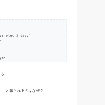
ss plus 3 days"



する
てない」と怒られるのはなぜ？