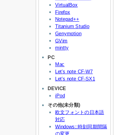
VirtualBox
Firefox
Notepad++
Titanium Studio
Genymotion
GVim
mintty
PC
Mac
Let's note CF-W7
Let's note CF-SX1
DEVICE
iPod
その他(未分類)
欧文フォントの日本語
対応
Windows::時刻同期間隔
の変更