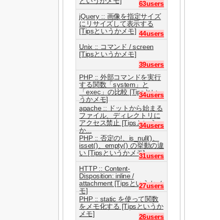
というかメモ]
63users
jQuery :: 画像を指定サイズ
にリサイズして表示する
[Tipsというかメモ]
44users
Unix :: コマンド / screen
[Tipsというかメモ]
39users
PHP :: 外部コマンドを実行
する関数「system」と
「exec」の比較 [Tipsとい
34users
うかメモ]
apache :: ドットから始まる
ファイル、ディレクトリに
アクセス禁止 [Tipsという
34users
か...
PHP :: 否定の!、is_null()、
isset()、empty() の挙動の違
い [Tipsというかメモ]
31users
HTTP :: Content-
Disposition: inline /
attachment [Tipsというかメ
27users
モ]
PHP :: static を使って関数
をメモ化する [Tipsというか
メモ]
26users