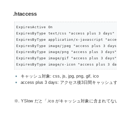
.htaccess
ExpiresActive On

ExpiresByType text/css "access plus 3 days"

ExpiresByType application/x-javascript "acce
ExpiresByType image/jpeg "access plus 3 days"
ExpiresByType image/png "access plus 3 days"

ExpiresByType image/gif "access plus 3 days"

キャッシュ対象: css, js, jpg, png, gif, ico
access plus 3 days: アクセス後3日間キャッシュ
※. YSlow だと「.ico がキャッシュ対象に含まれ