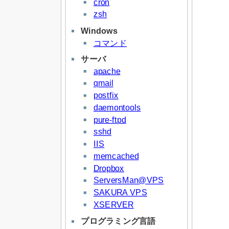
cron
zsh
Windows
コマンド
サーバ
apache
qmail
postfix
daemontools
pure-ftpd
sshd
IIS
memcached
Dropbox
ServersMan@VPS
SAKURA VPS
XSERVER
プログラミング言語