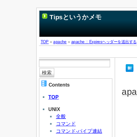
Tipsというかメモ
TOP
»
apache
»
apache :: Expiresヘッダーを送出する
Contents
ap
TOP
UNIX
全般
コマンド
コマンド-パイプ連結