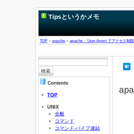
Tipsというかメモ
TOP
»
apache
»
apache :: User-Agent でアクセス制限
Contents
ap
TOP
UNIX
全般
コマンド
コマンド-パイプ連結