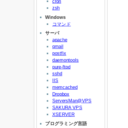
cron
zsh
Windows
コマンド
サーバ
apache
qmail
postfix
daemontools
pure-ftpd
sshd
IIS
memcached
Dropbox
ServersMan@VPS
SAKURA VPS
XSERVER
プログラミング言語