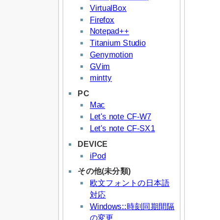
VirtualBox
Firefox
Notepad++
Titanium Studio
Genymotion
GVim
mintty
PC
Mac
Let's note CF-W7
Let's note CF-SX1
DEVICE
iPod
その他(未分類)
欧文フォントの日本語
対応
Windows::時刻同期間隔
の変更