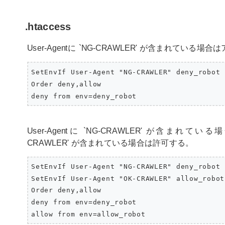
.htaccess
User-Agentに `NG-CRAWLER' が含まれている
SetEnvIf User-Agent "NG-CRAWLER" deny_robot

Order deny,allow

deny from env=deny_robot
User-Agentに `NG-CRAWLER' が含ま
CRAWLER' が含まれている場合は許可する。
SetEnvIf User-Agent "NG-CRAWLER" deny_robot

SetEnvIf User-Agent "OK-CRAWLER" allow_robot

Order deny,allow

deny from env=deny_robot

allow from env=allow_robot