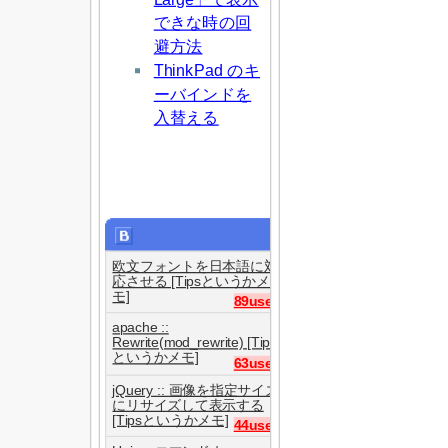
できな時の回
避方法
ThinkPad のキ
ーバインドを
入替える
欧文フォントを日本語に対
応させる [Tipsというかメ
モ]
89users
apache ::
Rewrite(mod_rewrite) [Tips
というかメモ]
63users
jQuery :: 画像を指定サイズ
にリサイズして表示する
[Tipsというかメモ]
44users