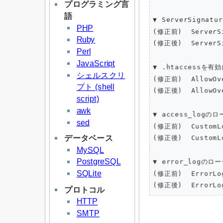
プログラミング言
語
▼ ServerSignatu
PHP
(修正前)  ServerSi
Ruby
(修正後)  ServerSi
Perl
JavaScript
▼ .htaccessを有効
シェルスクリ
(修正前)  AllowOve
プト (shell
(修正後)  AllowOve
script)
awk
▼ access_log
sed
(修正前)  CustomLo
データベース
(修正後)  CustomLo
MySQL
PostgreSQL
▼ error_logの
SQLite
(修正前)  ErrorLog
プロトコル
HTTP
SMTP