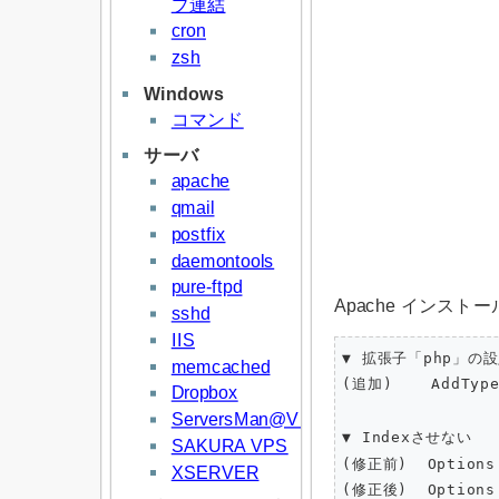
プ連結
cron
zsh
Windows
コマンド
サーバ
apache
qmail
postfix
daemontools
pure-ftpd
Apache インストール
sshd
IIS
▼ 拡張子「php」の設
memcached
(追加)    AddType
Dropbox
ServersMan@VPS
▼ Indexさせない

SAKURA VPS
(修正前)  Options 
XSERVER
(修正後)  Options 