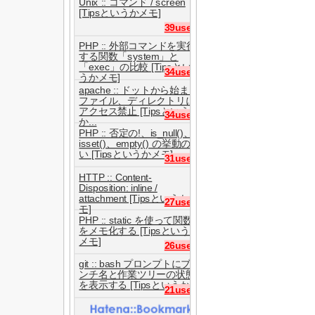
Unix :: コマンド / screen
[Tipsというかメモ]
39users
PHP :: 外部コマンドを実行
する関数「system」と
「exec」の比較 [Tipsとい
34users
うかメモ]
apache :: ドットから始まる
ファイル、ディレクトリに
アクセス禁止 [Tipsという
34users
か...
PHP :: 否定の!、is_null()、
isset()、empty() の挙動の違
い [Tipsというかメモ]
31users
HTTP :: Content-
Disposition: inline /
attachment [Tipsというかメ
27users
モ]
PHP :: static を使って関数
をメモ化する [Tipsというか
メモ]
26users
git :: bash プロンプトにブラ
ンチ名と作業ツリーの状態
を表示する [Tipsというか...
21users