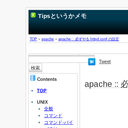
Tipsというかメモ
TOP
»
apache
»
apache :: 必ずやる httpd.conf の設定
Tweet
Contents
apache ::
TOP
UNIX
全般
コマンド
コマンド-パイ