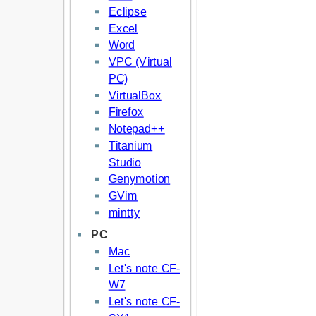
Eclipse
Excel
Word
VPC (Virtual
PC)
VirtualBox
Firefox
Notepad++
Titanium
Studio
Genymotion
GVim
mintty
PC
Mac
Let's note CF-
W7
Let's note CF-