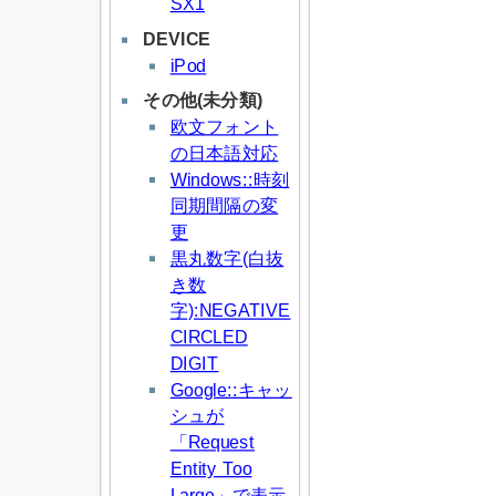
SX1
DEVICE
iPod
その他(未分類)
欧文フォント
の日本語対応
Windows::時刻
同期間隔の変
更
黒丸数字(白抜
き数
字):NEGATIVE
CIRCLED
DIGIT
Google::キャッ
シュが
「Request
Entity Too
Large」で表示