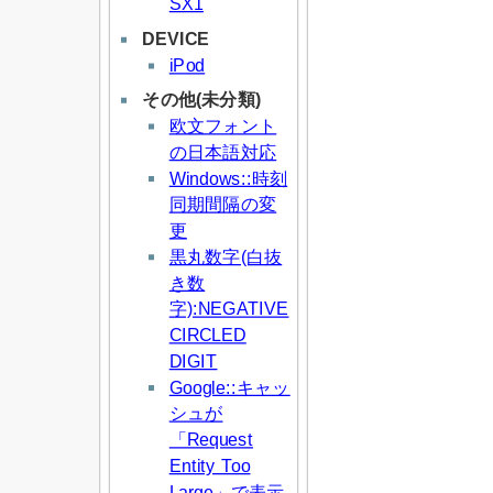
SX1
DEVICE
iPod
その他(未分類)
欧文フォント
の日本語対応
Windows::時刻
同期間隔の変
更
黒丸数字(白抜
き数
字):NEGATIVE
CIRCLED
DIGIT
Google::キャッ
シュが
「Request
Entity Too
Large」で表示