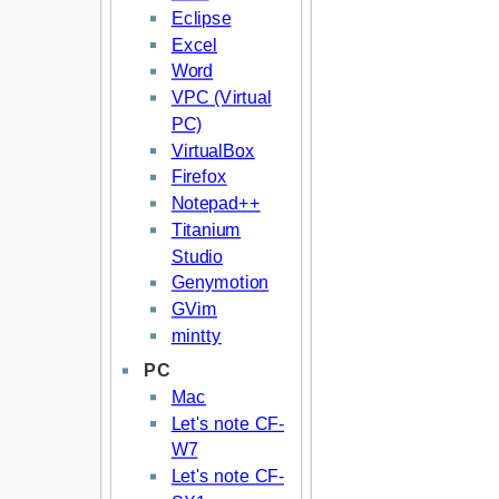
Eclipse
Excel
Word
VPC (Virtual
PC)
VirtualBox
Firefox
Notepad++
Titanium
Studio
Genymotion
GVim
mintty
PC
Mac
Let's note CF-
W7
Let's note CF-