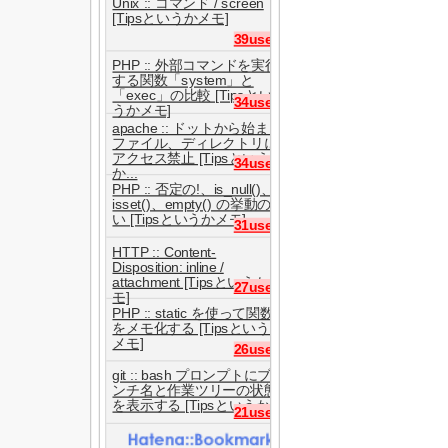
Unix :: コマンド / screen
[Tipsというかメモ]
39users
PHP :: 外部コマンドを実行
する関数「system」と
「exec」の比較 [Tipsとい
34users
うかメモ]
apache :: ドットから始まる
ファイル、ディレクトリに
アクセス禁止 [Tipsという
34users
か...
PHP :: 否定の!、is_null()、
isset()、empty() の挙動の違
い [Tipsというかメモ]
31users
HTTP :: Content-
Disposition: inline /
attachment [Tipsというかメ
27users
モ]
PHP :: static を使って関数
をメモ化する [Tipsというか
メモ]
26users
git :: bash プロンプトにブラ
ンチ名と作業ツリーの状態
を表示する [Tipsというか...
21users