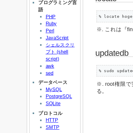
プログラミング言
語
PHP
% locate hoge
Ruby
※. これは『fi
Perl
JavaScript
シェルスクリ
updatedb
プト (shell
script)
awk
% sudo update
sed
データベース
※. root
MySQL
る。
PostgreSQL
SQLite
プロトコル
HTTP
SMTP