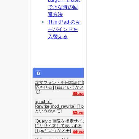
できな時の回
避方法
ThinkPad のキ
ーバインドを
入替える
欧文フォントを日本語に対
応させる [Tipsというかメ
モ]
89users
apache ::
Rewrite(mod_rewrite) [Tips
というかメモ]
63users
jQuery :: 画像を指定サイズ
にリサイズして表示する
[Tipsというかメモ]
44users