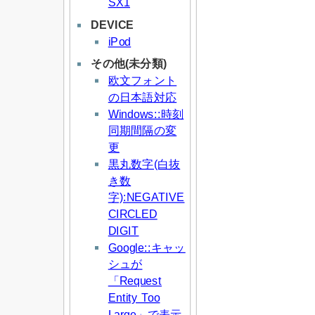
SX1
DEVICE
iPod
その他(未分類)
欧文フォント
の日本語対応
Windows::時刻
同期間隔の変
更
黒丸数字(白抜
き数
字):NEGATIVE
CIRCLED
DIGIT
Google::キャッ
シュが
「Request
Entity Too
Large」で表示