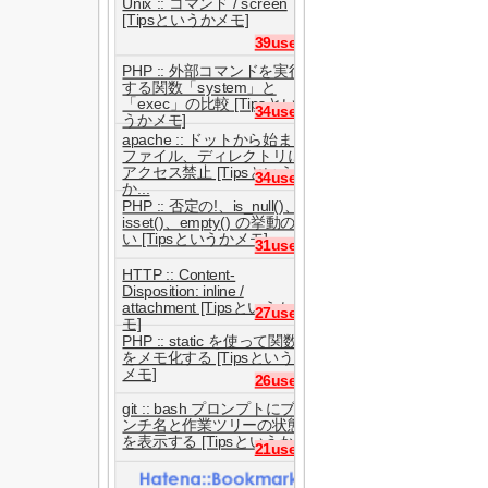
Unix :: コマンド / screen
[Tipsというかメモ]
39users
PHP :: 外部コマンドを実行
する関数「system」と
「exec」の比較 [Tipsとい
34users
うかメモ]
apache :: ドットから始まる
ファイル、ディレクトリに
アクセス禁止 [Tipsという
34users
か...
PHP :: 否定の!、is_null()、
isset()、empty() の挙動の違
い [Tipsというかメモ]
31users
HTTP :: Content-
Disposition: inline /
attachment [Tipsというかメ
27users
モ]
PHP :: static を使って関数
をメモ化する [Tipsというか
メモ]
26users
git :: bash プロンプトにブラ
ンチ名と作業ツリーの状態
を表示する [Tipsというか...
21users