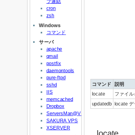
プ連結
cron
zsh
Windows
コマンド
サーバ
apache
qmail
postfix
daemontools
pure-ftpd
コマンド
説明
sshd
IIS
locate
ファイル
memcached
updatedb
locat
Dropbox
ServersMan@VPS
SAKURA VPS
XSERVER
locate