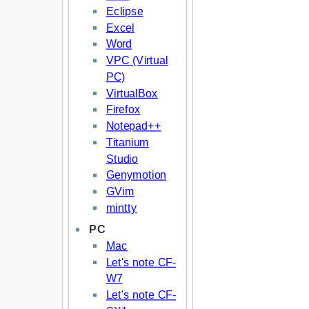
Eclipse
Excel
Word
VPC (Virtual
PC)
VirtualBox
Firefox
Notepad++
Titanium
Studio
Genymotion
GVim
mintty
PC
Mac
Let's note CF-
W7
Let's note CF-