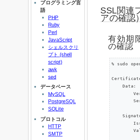
プログラミング言
SSL関
語
アの確認
PHP
Ruby
Perl
有効期
JavaScript
の確認
シェルスクリ
プト (shell
script)
% sudo op
awk
sed
Certificate
    Data:

データベース
        Ve
MySQL
        Se
PostgreSQL
          
SQLite
    Signat
プロトコル
        Is
HTTP
        Va
SMTP
          