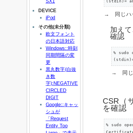
SX1
DEVICE
→ 同じハ
iPod
その他(未分類)
加えて
欧文フォント
確認
の日本語対応
Windows::時刻
% sudo 
同期間隔の変
更
黒丸数字(白抜
→ 同じ
き数
字):NEGATIVE
CIRCLED
DIGIT
CSR
Google::キャッ
を確認
シュが
「Request
% sudo op
Entity Too
Certificat
Large」で表示