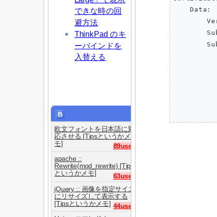
    Data:

できな時の回
        Ve
避方法
        Su
ThinkPad のキ
        Su
ーバインドを
          
入替える
          
          
          
          
欧文フォントを日本語に対
応させる [Tipsというかメ
モ]
89users
apache ::
Rewrite(mod_rewrite) [Tips
というかメモ]
63users
jQuery :: 画像を指定サイズ
にリサイズして表示する
[Tipsというかメモ]
44users