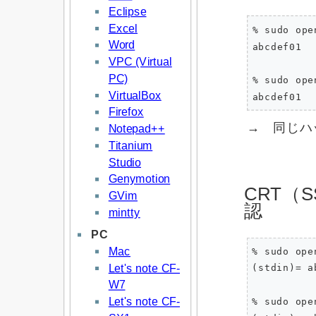
Eclipse
Excel
% sudo op
Word
abcdef01

VPC (Virtual
PC)
% sudo op
VirtualBox
Firefox
→ 同じハ
Notepad++
Titanium
Studio
Genymotion
CRT（
GVim
認
mintty
PC
Mac
% sudo op
Let's note CF-
(stdin)= a
W7
Let's note CF-
% sudo op