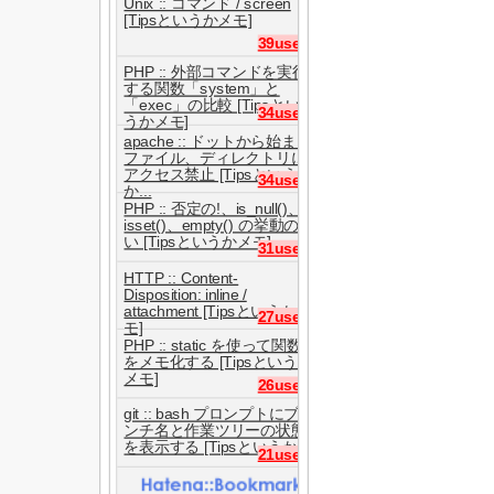
Unix :: コマンド / screen
[Tipsというかメモ]
39users
PHP :: 外部コマンドを実行
する関数「system」と
「exec」の比較 [Tipsとい
34users
うかメモ]
apache :: ドットから始まる
ファイル、ディレクトリに
アクセス禁止 [Tipsという
34users
か...
PHP :: 否定の!、is_null()、
isset()、empty() の挙動の違
い [Tipsというかメモ]
31users
HTTP :: Content-
Disposition: inline /
attachment [Tipsというかメ
27users
モ]
PHP :: static を使って関数
をメモ化する [Tipsというか
メモ]
26users
git :: bash プロンプトにブラ
ンチ名と作業ツリーの状態
を表示する [Tipsというか...
21users