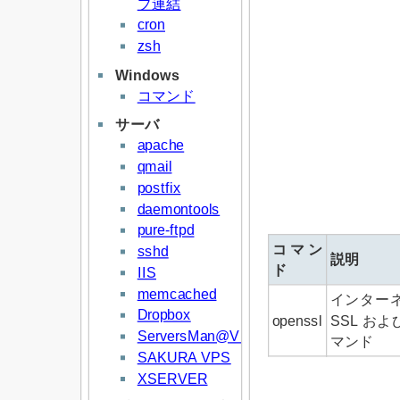
プ連結
cron
zsh
Windows
コマンド
サーバ
apache
qmail
postfix
daemontools
pure-ftpd
コマン
sshd
説明
ド
IIS
memcached
インター
Dropbox
openssl
SSL お
ServersMan@VPS
マンド
SAKURA VPS
XSERVER