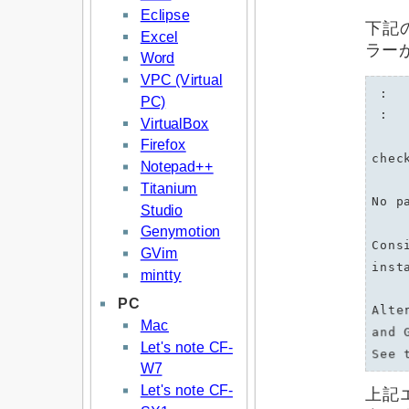
Eclipse
下記のよ
Excel
ラー
Word
VPC (Virtual
 :

PC)
 :

VirtualBox
Firefox
chec
Notepad++
Titanium
No p
Studio
Genymotion
Cons
GVim
inst
mintty
PC
Alte
Mac
and 
Let's note CF-
W7
Let's note CF-
上記