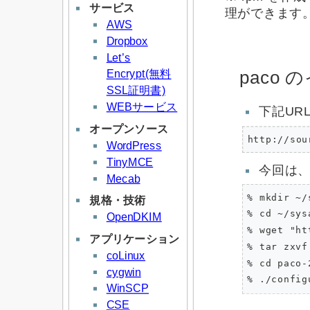
サービス
理ができます
AWS
Dropbox
Let’s
Encrypt(無料
paco
SSL証明書)
WEBサービス
下記UR
オープンソース
WordPress
TinyMCE
今回は、
Mecab
% mkdir ~/s
規格・技術
% cd ~/sysa
OpenDKIM
% wget "ht
アプリケーション
% tar zxvf
coLinux
% cd paco-2
cygwin
WinSCP
CSE