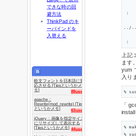
できな時の回
 :

避方法
ThinkPad のキ
../.
ーバインドを
入替える
上記
ます
yum
入り
欧文フォントを日本語に対
応させる [Tipsというかメ
モ]
89users
apache ::
Rewrite(mod_rewrite) [Tips
「gc
というかメモ]
63users
insta
jQuery :: 画像を指定サイズ
にリサイズして表示する
% mak
[Tipsというかメモ]
44users