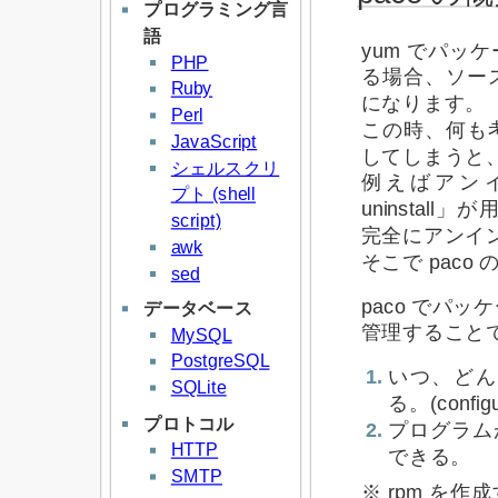
プログラミング言
語
yum でパ
PHP
る場合、ソー
Ruby
になります。
Perl
この時、何も考え
JavaScript
してしまうと
シェルスクリ
例えばアン
プト (shell
uninsta
script)
完全にアンイ
awk
そこで pac
sed
paco でパ
データベース
管理すること
MySQL
PostgreSQL
いつ、どん
SQLite
る。(conf
プロトコル
プログラム
HTTP
できる。
SMTP
※ rpm を