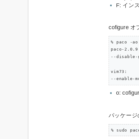
F: イ
cofigur
% paco -ao

paco-2.0.9:
--disable-g
vim73:

o: co
パッケージ