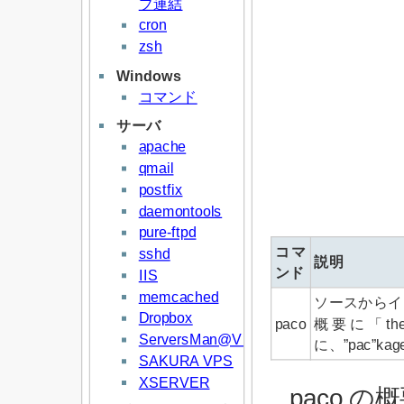
プ連結
cron
zsh
Windows
コマンド
サーバ
apache
qmail
postfix
daemontools
pure-ftpd
コマ
sshd
説明
ンド
IIS
memcached
ソースからイ
Dropbox
paco
概要に「the 
ServersMan@VPS
に、”pac”ka
SAKURA VPS
XSERVER
paco の