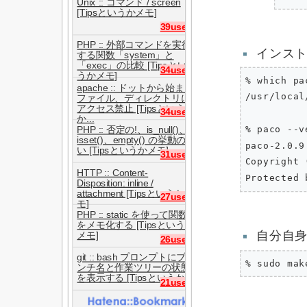
Unix :: コマンド / screen
[Tipsというかメモ]
39users
PHP :: 外部コマンドを実行
インス
する関数「system」と
「exec」の比較 [Tipsとい
34users
うかメモ]
% which pac
apache :: ドットから始まる
/usr/local
ファイル、ディレクトリに
アクセス禁止 [Tipsという
34users
か...
% paco --v
PHP :: 否定の!、is_null()、
isset()、empty() の挙動の違
paco-2.0.9
い [Tipsというかメモ]
31users
Copyright 
HTTP :: Content-
Disposition: inline /
attachment [Tipsというかメ
27users
モ]
PHP :: static を使って関数
をメモ化する [Tipsというか
自分自身
メモ]
26users
git :: bash プロンプトにブラ
ンチ名と作業ツリーの状態
を表示する [Tipsというか...
21users