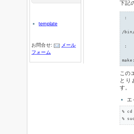
下記
 :

template
/bin
お問合せ:
メール
 :

フォーム
この
とりあ
す。
エ
% cd