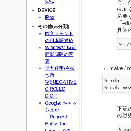
SX1
合に
GU
DEVICE
必要
iPod
「–d
その他(未分類)
具体
欧文フォント
の日本語対応
Windows::時刻
同期間隔の変
更
make / m
黒丸数字(白抜
き数
% make

字):NEGATIVE
CIRCLED
DIGIT
Google::キャッ
下記の
シュが
の対
「Request
Entity Too
% mak
Large」で表示