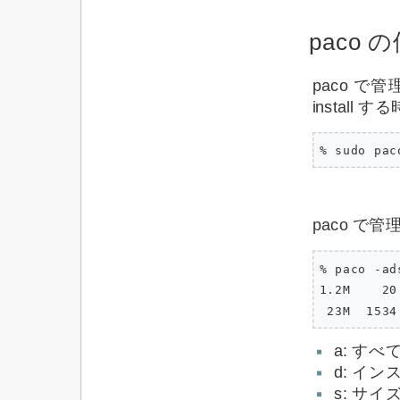
paco 
paco 
install
paco 
% paco -ads
1.2M    20
a: す
d: イ
s: サ