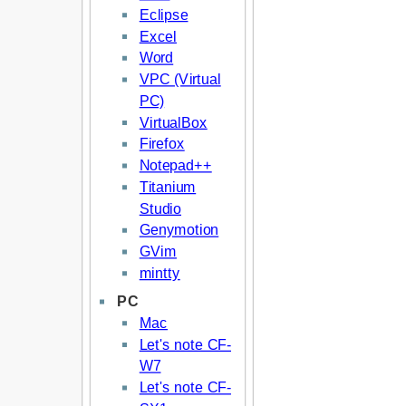
Eclipse
Excel
Word
VPC (Virtual
PC)
VirtualBox
Firefox
Notepad++
Titanium
Studio
Genymotion
GVim
mintty
PC
Mac
Let's note CF-
W7
Let's note CF-