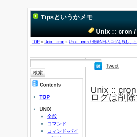
Tipsというかメモ
Unix :: 
TOP
»
Unix :: cron
»
Unix :: cron / 最新N日のログを残
Tweet
Contents
Unix ::
ログは削除
TOP
UNIX
全般
コマンド
コマンド-パイ