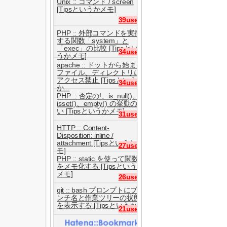
Unix :: コマンド / screen
[Tipsというかメモ]
39users
PHP :: 外部コマンドを実行
する関数「system」と
「exec」の比較 [Tipsとい
34users
うかメモ]
apache :: ドットから始まる
ファイル、ディレクトリに
アクセス禁止 [Tipsという
34users
か...
PHP :: 否定の!、is_null()、
isset()、empty() の挙動の違
い [Tipsというかメモ]
31users
HTTP :: Content-
Disposition: inline /
attachment [Tipsというかメ
27users
モ]
PHP :: static を使って関数
をメモ化する [Tipsというか
メモ]
26users
git :: bash プロンプトにブラ
ンチ名と作業ツリーの状態
を表示する [Tipsというか...
21users