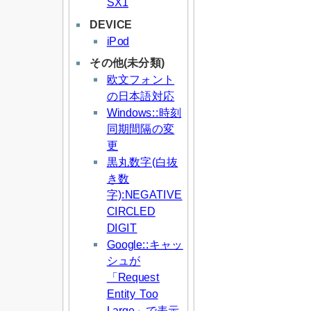
SX1
DEVICE
iPod
その他(未分類)
欧文フォント
の日本語対応
Windows::時刻
同期間隔の変
更
黒丸数字(白抜
き数
字):NEGATIVE
CIRCLED
DIGIT
Google::キャッ
シュが
「Request
Entity Too
Large」で表示