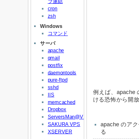
プ連結
cron
zsh
Windows
コマンド
サーバ
apache
qmail
postfix
daemontools
pure-ftpd
sshd
例えば、apac
IIS
ける恐怖から開
memcached
Dropbox
ServersMan@VPS
SAKURA VPS
apache 
XSERVER
る