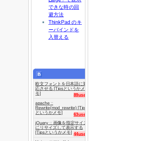
できな時の回
避方法
ThinkPad のキ
ーバインドを
入替える
欧文フォントを日本語に対
応させる [Tipsというかメ
モ]
89users
apache ::
Rewrite(mod_rewrite) [Tips
というかメモ]
63users
jQuery :: 画像を指定サイズ
にリサイズして表示する
[Tipsというかメモ]
44users