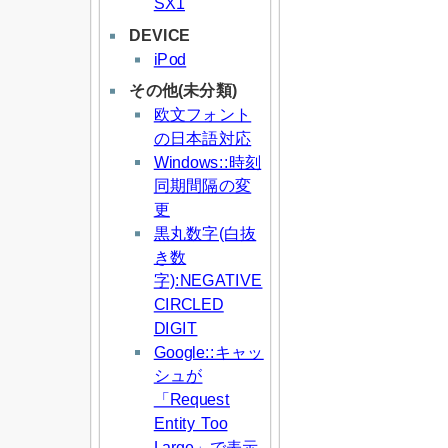
SX1
DEVICE
iPod
その他(未分類)
欧文フォント
の日本語対応
Windows::時刻
同期間隔の変
更
黒丸数字(白抜
き数
字):NEGATIVE
CIRCLED
DIGIT
Google::キャッ
シュが
「Request
Entity Too
Large」で表示