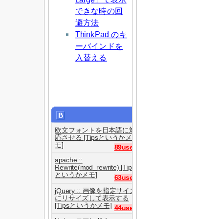
できな時の回
避方法
ThinkPad のキ
ーバインドを
入替える
欧文フォントを日本語に対
応させる [Tipsというかメ
モ]
89users
apache ::
Rewrite(mod_rewrite) [Tips
というかメモ]
63users
jQuery :: 画像を指定サイズ
にリサイズして表示する
[Tipsというかメモ]
44users