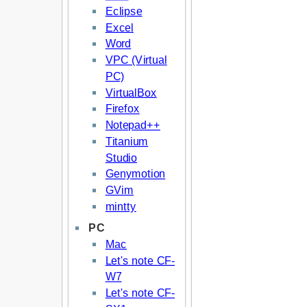
Eclipse
Excel
Word
VPC (Virtual
PC)
VirtualBox
Firefox
Notepad++
Titanium
Studio
Genymotion
GVim
mintty
PC
Mac
Let's note CF-
W7
Let's note CF-