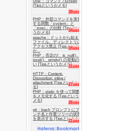
Unix :: コマンド / screen
[Tipsというかメモ]
39users
PHP :: 外部コマンドを実行
する関数「system」と
「exec」の比較 [Tipsとい
34users
うかメモ]
apache :: ドットから始まる
ファイル、ディレクトリに
アクセス禁止 [Tipsという
34users
か...
PHP :: 否定の!、is_null()、
isset()、empty() の挙動の違
い [Tipsというかメモ]
31users
HTTP :: Content-
Disposition: inline /
attachment [Tipsというかメ
27users
モ]
PHP :: static を使って関数
をメモ化する [Tipsというか
メモ]
26users
git :: bash プロンプトにブラ
ンチ名と作業ツリーの状態
を表示する [Tipsというか...
21users