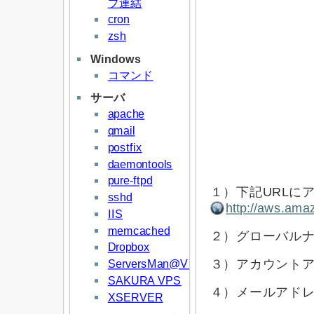
プ連結
cron
zsh
Windows
コマンド
サーバ
apache
qmail
postfix
daemontools
pure-ftpd
１）下記URLに
sshd
http://aws.ama
IIS
memcached
２）グローバル
Dropbox
ServersMan@VPS
３）アカウントア
SAKURA VPS
４）メールアド
XSERVER