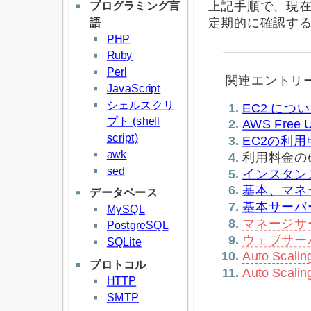
プログラミング言
上記手順で、現在
語
定期的に確認す
PHP
Ruby
Perl
関連エントリ
JavaScript
シェルスクリ
EC2 につ
プト (shell
AWS Free U
script)
EC2の利用
awk
利用料金の
sed
インスタン
基本、マネ
データベース
基本サーバー(b
MySQL
マネージサーバ
PostgreSQL
ウェブサーバー
SQLite
Auto Scal
プロトコル
Auto Scal
HTTP
SMTP