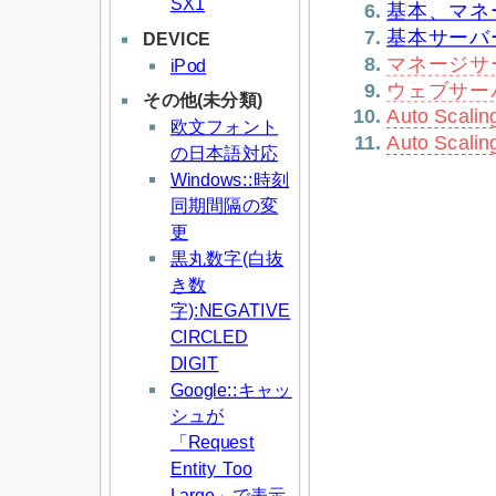
SX1
基本、マネ
基本サーバー(b
DEVICE
マネージサーバ
iPod
ウェブサーバー
その他(未分類)
Auto Scal
欧文フォント
Auto Scal
の日本語対応
Windows::時刻
同期間隔の変
更
黒丸数字(白抜
き数
字):NEGATIVE
CIRCLED
DIGIT
Google::キャッ
シュが
「Request
Entity Too
Large」で表示