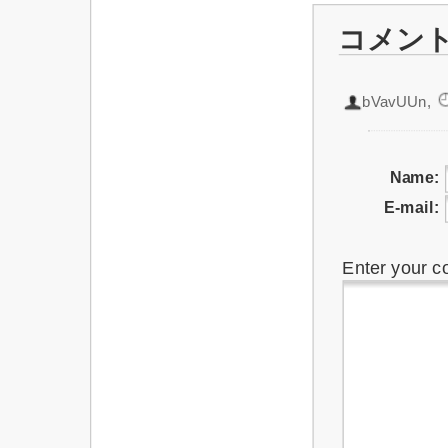
コメン
bVavUUn
,
Name:
E-mail:
Enter your 