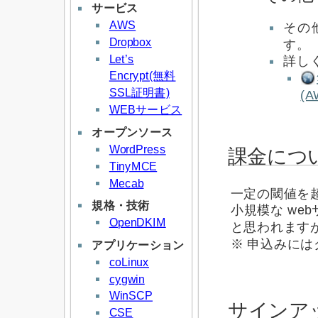
サービス
AWS
その
Dropbox
す。
Let’s
詳し
Encrypt(無料
SSL証明書)
(
WEBサービス
オープンソース
WordPress
課金につ
TinyMCE
Mecab
一定の閾値を
規格・技術
小規模な we
OpenDKIM
と思われます
※ 申込みに
アプリケーション
coLinux
cygwin
WinSCP
サインア
CSE