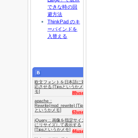
できな時の回
避方法
ThinkPad のキ
ーバインドを
入替える
欧文フォントを日本語に対
応させる [Tipsというかメ
モ]
89users
apache ::
Rewrite(mod_rewrite) [Tips
というかメモ]
63users
jQuery :: 画像を指定サイズ
にリサイズして表示する
[Tipsというかメモ]
44users