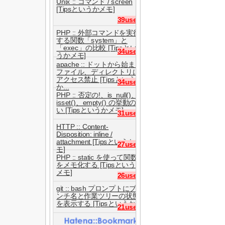
Unix :: コマンド / screen
[Tipsというかメモ]
39users
PHP :: 外部コマンドを実行
する関数「system」と
「exec」の比較 [Tipsとい
34users
うかメモ]
apache :: ドットから始まる
ファイル、ディレクトリに
アクセス禁止 [Tipsという
34users
か...
PHP :: 否定の!、is_null()、
isset()、empty() の挙動の違
い [Tipsというかメモ]
31users
HTTP :: Content-
Disposition: inline /
attachment [Tipsというかメ
27users
モ]
PHP :: static を使って関数
をメモ化する [Tipsというか
メモ]
26users
git :: bash プロンプトにブラ
ンチ名と作業ツリーの状態
を表示する [Tipsというか...
21users