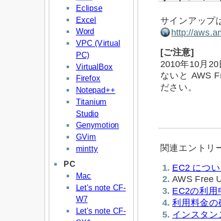
Eclipse
Excel
サインアップ
Word
http://aws.
VPC (Virtual
[ご注意]
PC)
2010年10月
VirtualBox
ないと AWS 
Firefox
ださい。
Notepad++
Titanium
Studio
Genymotion
GVim
関連エントリ
mintty
PC
EC2 につ
Mac
AWS Free U
Let's note CF-
EC2の利用
W7
利用料金の
Let's note CF-
インスタン