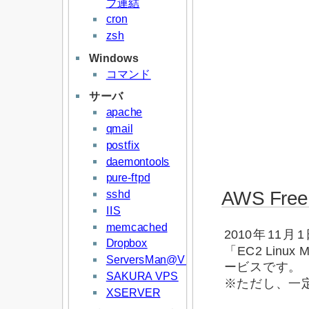
プ連結
cron
zsh
Windows
コマンド
サーバ
apache
qmail
postfix
daemontools
pure-ftpd
sshd
AWS Free
IIS
memcached
2010年1
Dropbox
「EC2 Linu
ServersMan@VPS
ービスです。
SAKURA VPS
※ただし、一
XSERVER